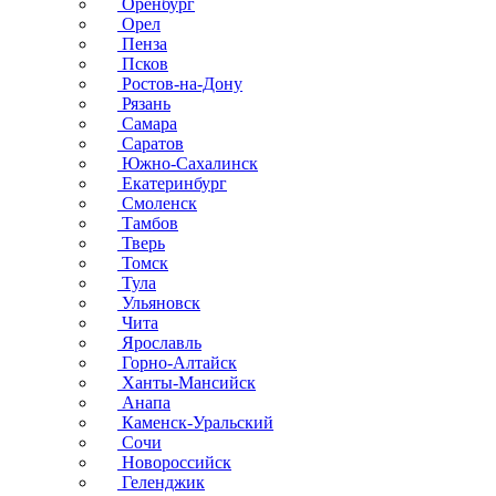
Оренбург
Орел
Пенза
Псков
Ростов-на-Дону
Рязань
Самара
Саратов
Южно-Сахалинск
Екатеринбург
Смоленск
Тамбов
Тверь
Томск
Тула
Ульяновск
Чита
Ярославль
Горно-Алтайск
Ханты-Мансийск
Анапа
Каменск-Уральский
Сочи
Новороссийск
Геленджик