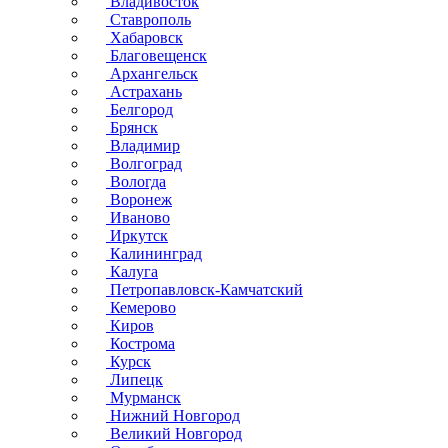
Владивосток
Ставрополь
Хабаровск
Благовещенск
Архангельск
Астрахань
Белгород
Брянск
Владимир
Волгоград
Вологда
Воронеж
Иваново
Иркутск
Калининград
Калуга
Петропавловск-Камчатский
Кемерово
Киров
Кострома
Курск
Липецк
Мурманск
Нижний Новгород
Великий Новгород