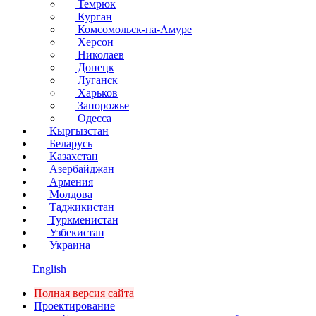
Темрюк
Курган
Комсомольск-на-Амуре
Херсон
Николаев
Донецк
Луганск
Харьков
Запорожье
Одесса
Кыргызстан
Беларусь
Казахстан
Азербайджан
Армения
Молдова
Таджикистан
Туркменистан
Узбекистан
Украина
English
Полная версия сайта
Проектирование