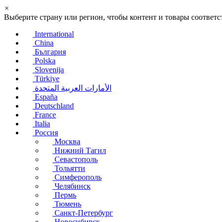
×
Выберите страну или регион, чтобы контент и товары соотве
International
China
България
Polska
Slovenija
Türkiye
الأمارات العربية المتحدة
España
Deutschland
France
Italia
Россия
Москва
Нижний Тагил
Севастополь
Тольятти
Симферополь
Челябинск
Пермь
Тюмень
Санкт-Петербург
Новосибирск