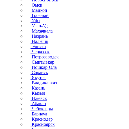
Омск
Майкоп
Грозный
Уфа
Улан-Удэ
Махачкала
Назрань
Нальчик
Элиста
Черкесск
Петрозаводск
Сыктывкар
Йошкар-Ола
Саранск
Якутск
Владикавказ
Казань
Кызыл
Ижевск
Абакан
Чебоксары
Барнаул
Краснодар
Красноярск