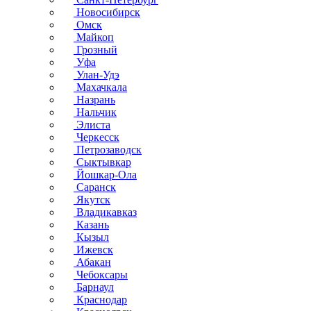
Новосибирск
Омск
Майкоп
Грозный
Уфа
Улан-Удэ
Махачкала
Назрань
Нальчик
Элиста
Черкесск
Петрозаводск
Сыктывкар
Йошкар-Ола
Саранск
Якутск
Владикавказ
Казань
Кызыл
Ижевск
Абакан
Чебоксары
Барнаул
Краснодар