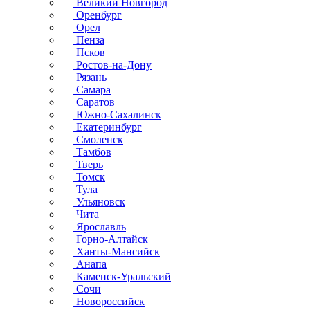
Великий Новгород
Оренбург
Орел
Пенза
Псков
Ростов-на-Дону
Рязань
Самара
Саратов
Южно-Сахалинск
Екатеринбург
Смоленск
Тамбов
Тверь
Томск
Тула
Ульяновск
Чита
Ярославль
Горно-Алтайск
Ханты-Мансийск
Анапа
Каменск-Уральский
Сочи
Новороссийск