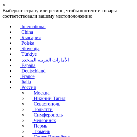
×
Выберите страну или регион, чтобы контент и товары
соответствовали вашему местоположению.
International
China
България
Polska
Slovenija
Türkiye
الأمارات العربية المتحدة
España
Deutschland
France
Italia
Россия
Москва
Нижний Тагил
Севастополь
Тольятти
Симферополь
Челябинск
Пермь
Тюмень
Санкт-Петербург