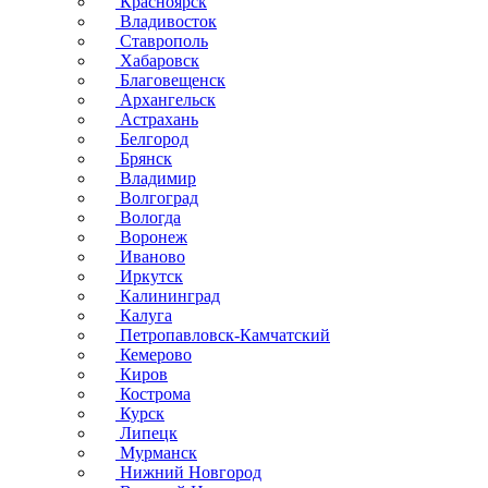
Красноярск
Владивосток
Ставрополь
Хабаровск
Благовещенск
Архангельск
Астрахань
Белгород
Брянск
Владимир
Волгоград
Вологда
Воронеж
Иваново
Иркутск
Калининград
Калуга
Петропавловск-Камчатский
Кемерово
Киров
Кострома
Курск
Липецк
Мурманск
Нижний Новгород